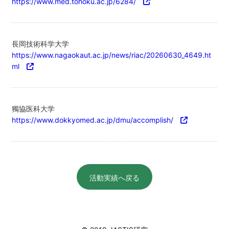
https://www.med.tohoku.ac.jp/6284/
長岡技術科学大学
https://www.nagaokaut.ac.jp/news/riac/20260630_4649.ht
ml
獨協医科大学
https://www.dokkyomed.ac.jp/dmu/accomplish/
活動実績へ戻る