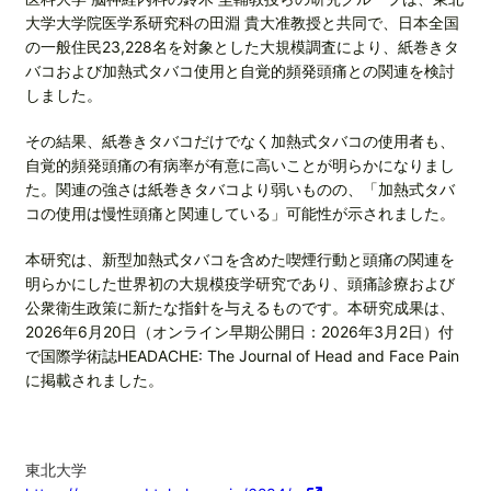
大学大学院医学系研究科の田淵 貴大准教授と共同で、日本全国
の一般住民23,228名を対象とした大規模調査により、紙巻きタ
バコおよび加熱式タバコ使用と自覚的頻発頭痛との関連を検討
しました。
その結果、紙巻きタバコだけでなく加熱式タバコの使用者も、
自覚的頻発頭痛の有病率が有意に高いことが明らかになりまし
た。関連の強さは紙巻きタバコより弱いものの、「加熱式タバ
コの使用は慢性頭痛と関連している」可能性が示されました。
本研究は、新型加熱式タバコを含めた喫煙行動と頭痛の関連を
明らかにした世界初の大規模疫学研究であり、頭痛診療および
公衆衛生政策に新たな指針を与えるものです。本研究成果は、
2026年6月20日（オンライン早期公開日：2026年3月2日）付
で国際学術誌HEADACHE: The Journal of Head and Face Pain
に掲載されました。
東北大学