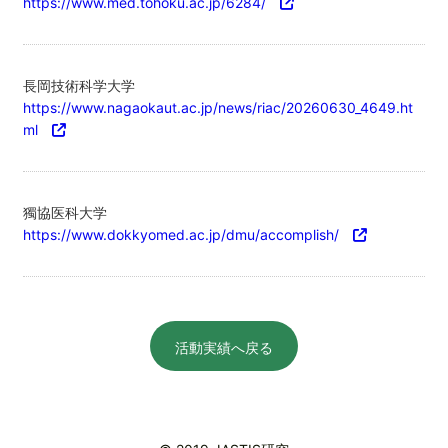
https://www.med.tohoku.ac.jp/6284/
長岡技術科学大学
https://www.nagaokaut.ac.jp/news/riac/20260630_4649.ht
ml
獨協医科大学
https://www.dokkyomed.ac.jp/dmu/accomplish/
活動実績へ戻る