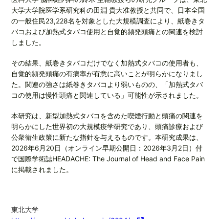
大学大学院医学系研究科の田淵 貴大准教授と共同で、日本全国
の一般住民23,228名を対象とした大規模調査により、紙巻きタ
バコおよび加熱式タバコ使用と自覚的頻発頭痛との関連を検討
しました。
その結果、紙巻きタバコだけでなく加熱式タバコの使用者も、
自覚的頻発頭痛の有病率が有意に高いことが明らかになりまし
た。関連の強さは紙巻きタバコより弱いものの、「加熱式タバ
コの使用は慢性頭痛と関連している」可能性が示されました。
本研究は、新型加熱式タバコを含めた喫煙行動と頭痛の関連を
明らかにした世界初の大規模疫学研究であり、頭痛診療および
公衆衛生政策に新たな指針を与えるものです。本研究成果は、
2026年6月20日（オンライン早期公開日：2026年3月2日）付
で国際学術誌HEADACHE: The Journal of Head and Face Pain
に掲載されました。
東北大学